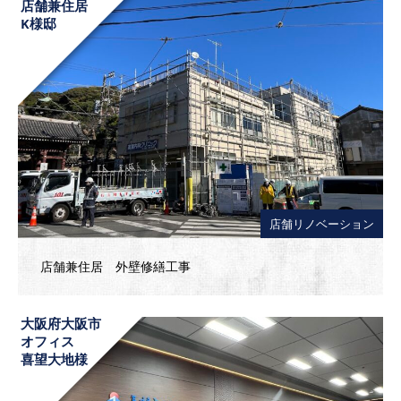
店舗兼住居
K様邸
店舗リノベーション
店舗兼住居 外壁修繕工事
大阪府大阪市
オフィス
喜望大地様