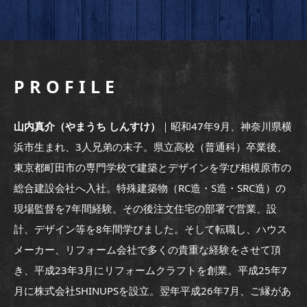
P R O F I L E
山内真介（やまうち しんすけ）
｜昭和47年9月、神奈川県横
浜市生まれ、3人兄弟の末子。県立高校（普通科）卒業後、
東京都町田市の専門学校で建築とデザインを学び相模原市の
総合建設会社へ入社。特殊建築物（RC造・S造・SRC造）の
現場監督を7年間経験。その後注文住宅の部署で営業、設
計、デザイン等を8年間学びました。そして転職し、ハウス
メーカー、リフォーム会社で多くの貴重な経験をさせて頂
き、平成23年3月にリフォームクラフトを創業。平成25年7
月に株式会社SHINUPSを設立。翌年平成26年7月、ご縁があ