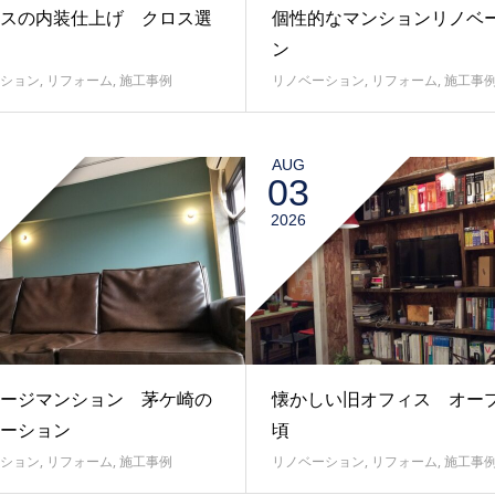
スの内装仕上げ クロス選
個性的なマンションリノベ
ン
ション
,
リフォーム
,
施工事例
リノベーション
,
リフォーム
,
施工事
AUG
03
2026
ージマンション 茅ケ崎の
懐かしい旧オフィス オー
ーション
頃
ション
,
リフォーム
,
施工事例
リノベーション
,
リフォーム
,
施工事