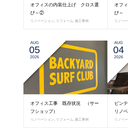
オフィスの内装仕上げ クロス選
オフィ
び～②
び～
リノベーション
,
リフォーム
,
施工事例
リノベー
AUG
AUG
05
04
2026
2026
オフィス工事 既存状況 （サー
ビンテ
フショップ）
リノベ
リノベーション
,
リフォーム
,
施工事例
リノベー