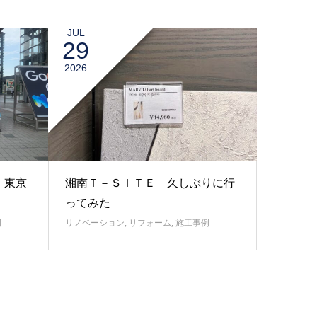
JUL
29
2026
 東京
湘南Ｔ－ＳＩＴＥ 久しぶりに行
ってみた
例
リノベーション
,
リフォーム
,
施工事例