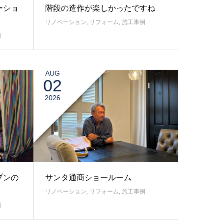
ーショ
階段の造作が楽しかったですね
リノベーション
,
リフォーム
,
施工事例
例
AUG
02
2026
プンの
サンタ通商ショールーム
リノベーション
,
リフォーム
,
施工事例
例