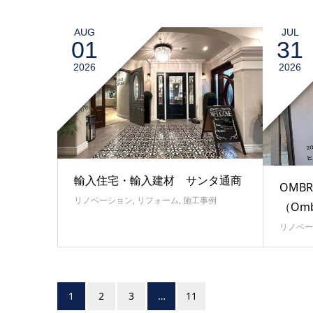
AUG
JUL
01
31
2026
2026
輸入住宅・輸入建材 サンタ通商
OMB
リノベーション
,
リフォーム
,
施工事例
（Om
リノベー
1
2
3
…
11