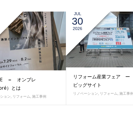
JUL
30
2026
リフォーム産業フェア ー
RE ＝ オンブレ
ビッグサイト
bré）とは
リノベーション
,
リフォーム
,
施工事
ション
,
リフォーム
,
施工事例