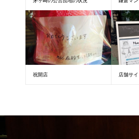
茅ヶ崎の公営団地の状況
鎌倉マン
祝開店
店舗サイ