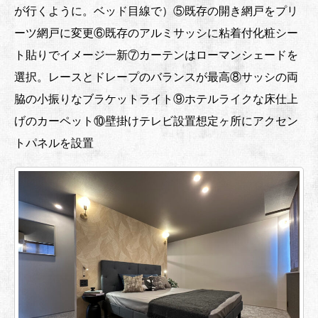
が行くように。ベッド目線で）⑤既存の開き網戸をプリ
ーツ網戸に変更⑥既存のアルミサッシに粘着付化粧シー
ト貼りでイメージ一新⑦カーテンはローマンシェードを
選択。レースとドレープのバランスが最高⑧サッシの両
脇の小振りなブラケットライト⑨ホテルライクな床仕上
げのカーペット⑩壁掛けテレビ設置想定ヶ所にアクセン
トパネルを設置