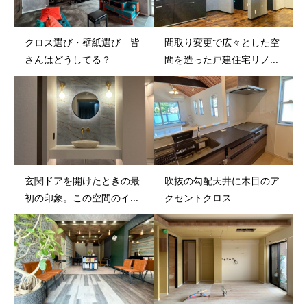
クロス選び・壁紙選び 皆
間取り変更で広々とした空
さんはどうしてる？
間を造った戸建住宅リノ...
玄関ドアを開けたときの最
吹抜の勾配天井に木目のア
初の印象。この空間のイ...
クセントクロス