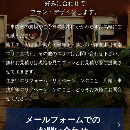
好みに合わせて
プラン・デザインします。
工事内容の規模やご予算の大小にかかわらずお気軽にご
相談ください。
施工エリアは茅ケ崎市・平塚市・藤沢市・鎌倉市（湘南
エリア全域）。その他のエリアはお問い合わせ下さい。
無料お見積りは現地を見てプランとお見積りをご提案さ
せて頂きます。
住まいのリフォーム・リノベーションのこと、店舗・事
務所等のリノベーションのこと、どうぞお気軽にお問合
せください。
メールフォームでの