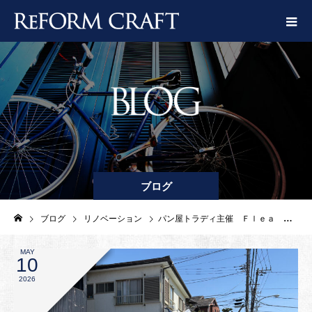
ブログ
ブログ
リノベーション
パン屋トラディ主催 Ｆｌｅａ Ｍａｒｋｅｔ 開催
MAY
10
2026