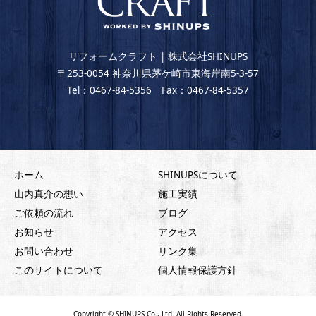
リフォームクラフト | 株式会社SHINUPS
〒253-0054 神奈川県茅ケ崎市東海岸南5-3-57
Tel：0467-84-5356 Fax：0467-84-5357
ホーム
SHINUPSについて
山内真介の想い
施工実績
ご依頼の流れ
ブログ
お知らせ
アクセス
お問い合わせ
リンク集
このサイトについて
個人情報保護方針
Copyright © SHINUPS Co., Ltd. All Rights Reserved.