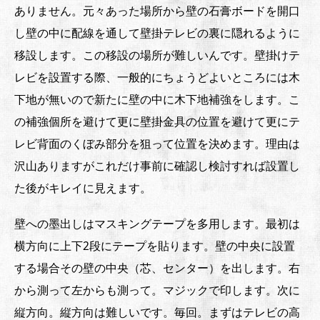
ありません。元々あった場所から壁の石膏ボードを開口
し壁の中に配線を通して壁掛テレビの裏に隠れるように
移設します。この移設の場所が難しいんです。壁掛けテ
レビを設置する際、一般的にちょうどよいところには木
下地が無いので新たに壁の中に木下地補強をします。こ
の補強個所を避けて更に壁掛金具の位置を避けて更にテ
レビ背面のくぼみ部分を狙って位置を決めます。理由は
沢山ありますがこれだけ事前に確認し検討すれば設置し
た後がキレイに見えます。
壁への墨出しはマスキングテープを多用します。最初は
横方向に上下2段にテープを貼ります。壁の中央に設置
する場合その壁の中央（芯、センター）を出します。右
から測って左からも測って。マジックで印します。次に
縦方向。縦方向は難しいです。毎回。まずはテレビの高