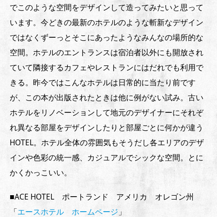
でこのような空間をデザインして造ってみたいと思って
います。今どきの最新のホテルのような斬新なデザイン
ではなくずーっとそこにあったようなみんなの場所的な
空間。ホテルのエントランスは宿泊者以外にも開放され
ていて隣接するカフェやレストランにはだれでも利用で
きる。昨今ではこんなホテルは日常的に当たり前です
が、この本が出版されたときは他に例がない試み。古い
ホテルをリノベーションして地元のデザイナーにそれぞ
れ異なる部屋をデザインしたりと部屋ごとに何かが違う
HOTEL。ホテル全体の雰囲気もそうだし各エリアのデザ
インや色彩の統一感、カジュアルでシックな空間。とに
かくかっこいい。
■ACE HOTEL ポートランド アメリカ オレゴン州
「
エースホテル ホームページ
」