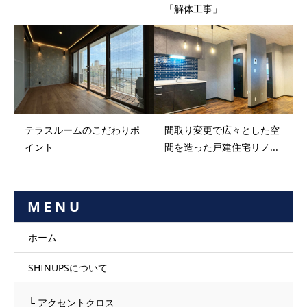
「解体工事」
テラスルームのこだわりポ
間取り変更で広々とした空
イント
間を造った戸建住宅リノ...
M E N U
ホーム
SHINUPSについて
└ アクセントクロス